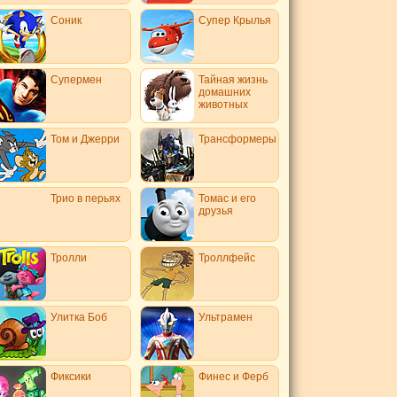
Соник
Супер Крылья
Супермен
Тайная жизнь
домашних
животных
Том и Джерри
Трансформеры
Трио в перьях
Томас и его
друзья
Тролли
Троллфейс
Улитка Боб
Ультрамен
Фиксики
Финес и Ферб