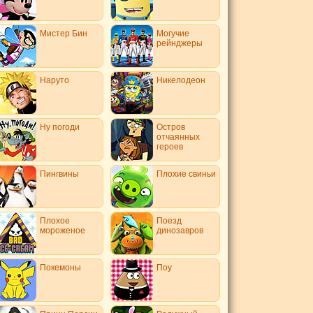
Мистер Бин
Могучие
рейнджеры
Наруто
Никелодеон
Ну погоди
Остров
отчаянных
героев
Пингвины
Плохие свиньи
Плохое
Поезд
мороженое
динозавров
Покемоны
Поу