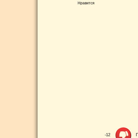
Нравится
-12
П