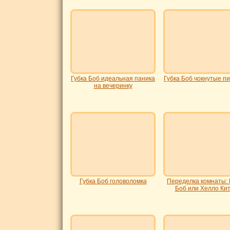
Губка Боб идеальная паника
Губка Боб чокнутые п
на вечеринку
Губка Боб головоломка
Переделка комнаты: 
Боб или Хелло Ки