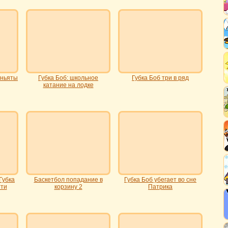
иньяты
Губка Боб: школьное
Губка Боб три в ряд
катание на лодке
Губка
Баскетбол попадание в
Губка Боб убегает во сне
тти
корзину 2
Патрика