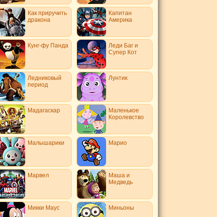
Как приручить
Капитан
дракона
Америка
Кунг-фу Панда
Леди Баг и
Супер Кот
Ледниковый
Лунтик
период
Мадагаскар
Маленькое
Королевство
Малышарики
Марио
Марвел
Маша и
Медведь
Микки Маус
Миньоны