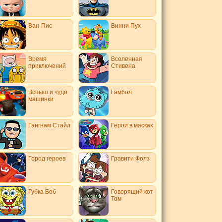
Ван-Пис
Винни Пух
Время
Вселенная
приключений
Стивена
Вспыш и чудо
Гамбол
машинки
Гангнам Стайл
Герои в масках
Город героев
Гравити Фолз
Губка Боб
Говорящий кот
Том