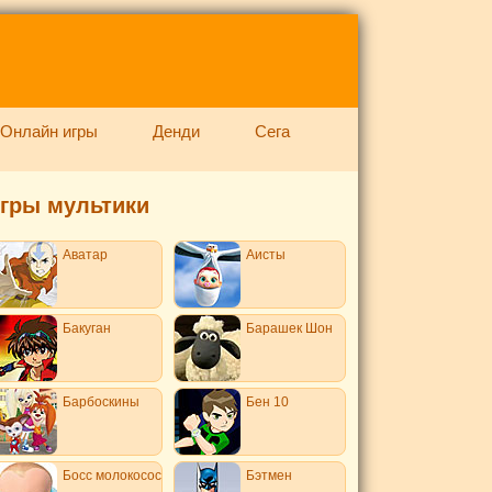
Онлайн игры
Денди
Сега
гры мультики
Аватар
Аисты
Бакуган
Барашек Шон
Барбоскины
Бен 10
Босс молокосос
Бэтмен