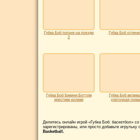
Губка Боб погоня на поезде
Губка Боб отличи
2
Губка Боб Бикини Боттом
Губка Боб велика
крестики нолики
улиточная гонка
Делитесь онлайн игрой «Губка Боб: баскетбол» со
зарегистрированы, или просто добавьте игрульку 
Basketball.