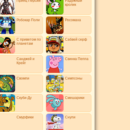
Принц Персии
Радужный
кролик
Робокар Поли
Росомаха
С приветом по
Сабвей серф
планетам
Санджей и
Свинка Пеппа
Крейг
Свомпи
Симпсоны
Скуби-Ду
Смешарики
Смурфики
Снупи