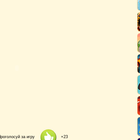
роголосуй за игру
+23