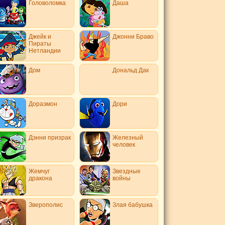
Головоломка
Даша
Джейк и
Джонни Браво
Пираты
Нетландии
Дом
Дональд Дак
Дораэмон
Дори
Дэнни призрак
Железный
человек
Жемчуг
Звездные
дракона
войны
Зверополис
Злая бабушка