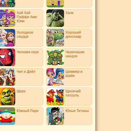
Хай Хай
Халк
Паффи Ами
Юми
Холодное
Хороший
сердце
динозавр
Человек паук
Черепашки
ниндзя
Чип и Дейл
Шиммер и
Шайн
Шрек
Щенячий
патруль
Южный Парк
Юные Титаны