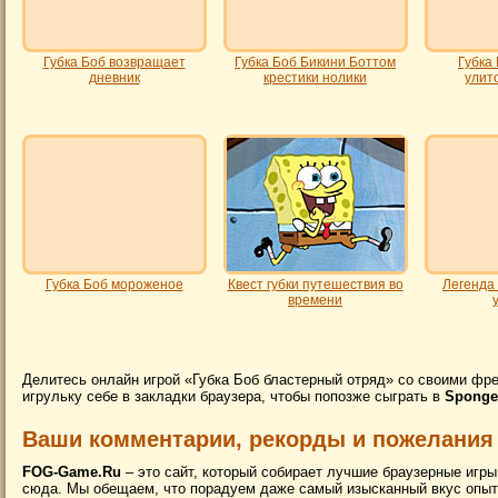
Губка Боб возвращает
Губка Боб Бикини Боттом
Губка
дневник
крестики нолики
улит
Губка Боб мороженое
Квест губки путешествия во
Легенда
времени
Делитесь онлайн игрой «Губка Боб бластерный отряд» со своими фре
игрульку себе в закладки браузера, чтобы попозже сыграть в
Sponge
Ваши комментарии, рекорды и пожелания
FOG-Game.Ru
– это сайт, который собирает лучшие браузерные игры
сюда. Мы обещаем, что порадуем даже самый изысканный вкус опытн