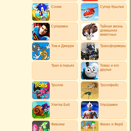
Соник
Супер Крылья
Супермен
Тайная жизнь
домашних
животных
Том и Джерри
Трансформеры
Трио в перьях
Томас и его
друзья
Тролли
Троллфейс
Улитка Боб
Ультрамен
Фиксики
Финес и Ферб