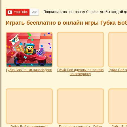
- Подпишись на наш канал Youtube, чтобы каждый д
Играть бесплатно в онлайн игры Губка Бо
Губка Боб: гонки никелодеон
Губка Боб идеальная паника
Губка Боб 
на вечеринку
Губка Боб головоломка
Переделка комнаты: Губка
Губка Боб