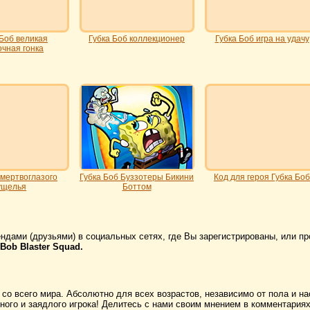
 Боб великая
Губка Боб коллекционер
Губка Боб игра на удачу
очная гонка
 мертвоглазого
Губка Боб Буззотеры Бикини
Код для героя Губка Боб
ущелья
Боттом
ндами (друзьями) в социальных сетях, где Вы зарегистрированы, или пр
Bob Blaster Squad.
 со всего мира. Абсолютно для всех возрастов, независимо от пола и н
ого и заядлого игрока! Делитесь с нами своим мнением в комментариях