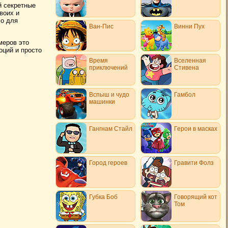
й секретные
воих и
мо для
Ван-Пис
Винни Пух
меров это
оций и просто
Время
Вселенная
приключений
Стивена
Вспыш и чудо
Гамбол
машинки
Гангнам Стайл
Герои в масках
Город героев
Гравити Фолз
Губка Боб
Говорящий кот
Том