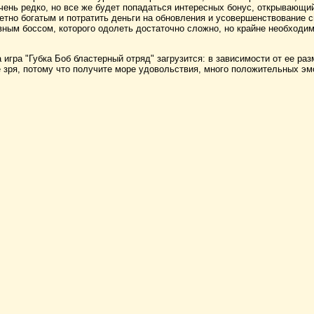
чень редко, но все же будет попадаться интересных бонус, открывающи
етно богатым и потратить деньги на обновления и усовершенствование с
вным боссом, которого одолеть достаточно сложно, но крайне необходи
игра "Губка Боб бластерный отряд" загрузится: в зависимости от ее раз
не зря, потому что получите море удовольствия, много положительных эм