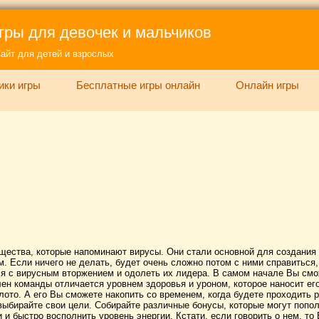
гры для девочек и мальчиков
айт для детей и взрослых
ики игры
Бесплатные игры онлайн
Онлайн игры
щества, которые напоминают вирусы. Они стали основной для создания
. Если ничего не делать, будет очень сложно потом с ними справиться
ься с вирусным вторжением и одолеть их лидера. В самом начале Вы см
лен команды отличается уровнем здоровья и уроном, которое наносит ег
ото. А его Вы сможете накопить со временем, когда будете проходить р
выбирайте свои цели. Собирайте различные бонусы, которые могут попо
 и быстро восполнить уровень энергии. Кстати, если говорить о нем, то