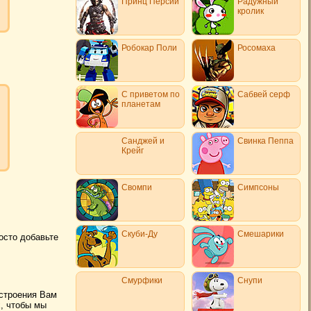
Принц Персии
Радужный
кролик
Робокар Поли
Росомаха
С приветом по
Сабвей серф
планетам
Санджей и
Свинка Пеппа
Крейг
Свомпи
Симпсоны
Скуби-Ду
Смешарики
осто добавьте
Смурфики
Снупи
астроения Вам
, чтобы мы