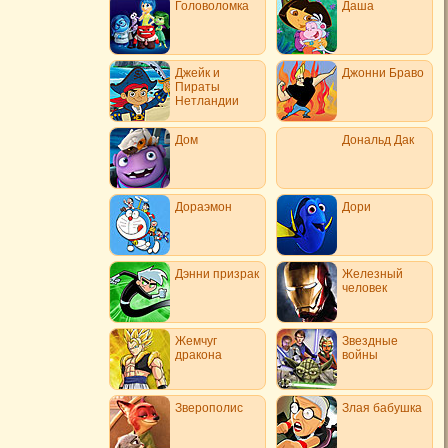
Головоломка
Даша
Джейк и
Джонни Браво
Пираты
Нетландии
Дом
Дональд Дак
Дораэмон
Дори
Дэнни призрак
Железный
человек
Жемчуг
Звездные
дракона
войны
Зверополис
Злая бабушка