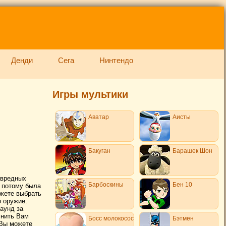
Денди
Сега
Нинтендо
Игры мультики
Аватар
Аисты
Бакуган
Барашек Шон
 вредных
Барбоскины
Бен 10
, потому была
ожете выбрать
о оружие.
аунд за
лнить Вам
Босс молокосос
Бэтмен
 Вы можете