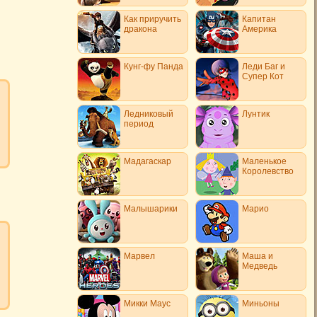
Как приручить
Капитан
дракона
Америка
Кунг-фу Панда
Леди Баг и
Супер Кот
Ледниковый
Лунтик
период
Мадагаскар
Маленькое
Королевство
Малышарики
Марио
Марвел
Маша и
Медведь
Микки Маус
Миньоны