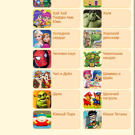
Хай Хай
Халк
Паффи Ами
Юми
Холодное
Хороший
сердце
динозавр
Человек паук
Черепашки
ниндзя
Чип и Дейл
Шиммер и
Шайн
Шрек
Щенячий
патруль
Южный Парк
Юные Титаны