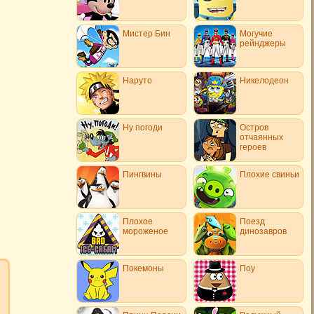
Мистер Бин
Могучие
рейнджеры
Наруто
Никелодеон
Ну погоди
Остров
отчаянных
героев
Пингвины
Плохие свиньи
Плохое
Поезд
мороженое
динозавров
Покемоны
Поу