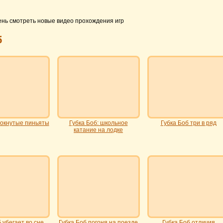
ень смотреть новые видео прохождения игр
б
чокнутые пиньяты
Губка Боб: школьное
Губка Боб три в ряд
катание на лодке
 убегает во сне
Губка Боб погоня на поезде
Губка Боб отличия