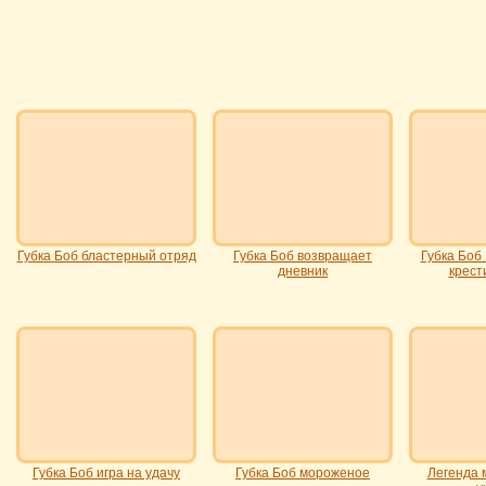
Губка Боб бластерный отряд
Губка Боб возвращает
Губка Боб
дневник
крест
Губка Боб игра на удачу
Губка Боб мороженое
Легенда 