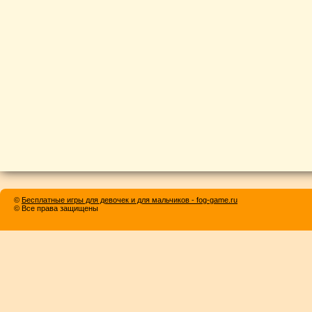
©
Бесплатные игры для девочек и для мальчиков - fog-game.ru
© Все права защищены