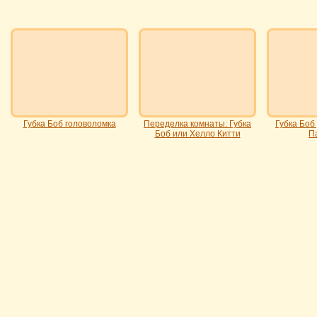
Губка Боб головоломка
Переделка комнаты: Губка
Губка Боб
Боб или Хелло Китти
П