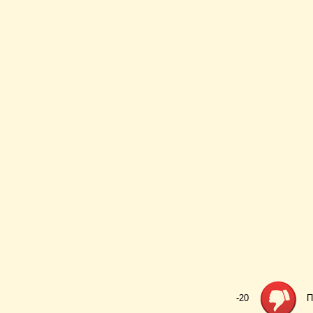
-20
П