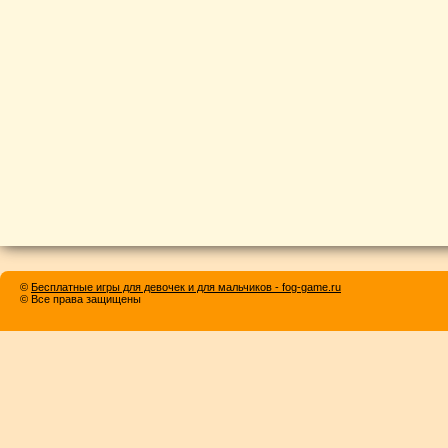
©
Бесплатные игры для девочек и для мальчиков - fog-game.ru
© Все права защищены