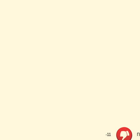
-11
П