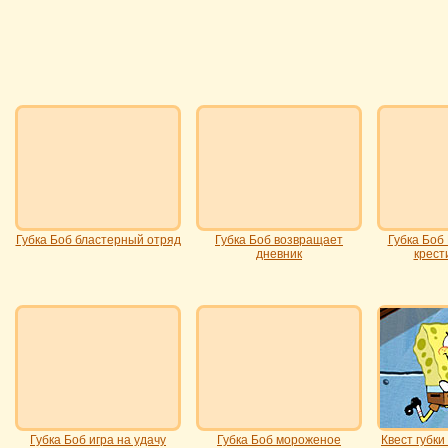
Губка Боб бластерный отряд
Губка Боб возвращает
Губка Боб
дневник
крест
Губка Боб игра на удачу
Губка Боб мороженое
Квест губки