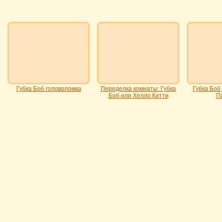
Губка Боб головоломка
Переделка комнаты: Губка
Губка Боб
Боб или Хелло Китти
П